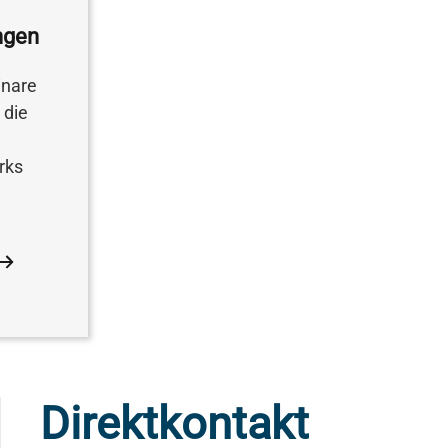
ngen
inare
 die
rks
Direktkontakt