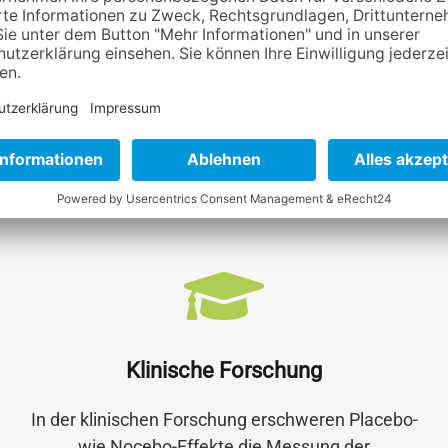
vielfältige Placebo- und Nocebo-Effekte. Diese
gezielt zu steuern, kann Therapieerfolge deutlich
steigern – und Compliance und
Patientenadhärenz stärken.
Mehr Info
Klinische Forschung
In der klinischen Forschung erschweren Placebo-
wie Nocebo-Effekte die Messung der